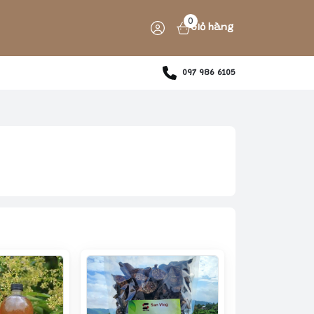
0
Giỏ hàng
097 986 6105