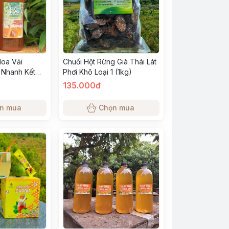
Hoa Vải
Chuối Hột Rừng Già Thái Lát
 Nhanh Kết
Phơi Khô Loại 1 (1kg)
nh Chuẩn Tự
135.000đ
 Thủy Phần
n mua
Chọn mua