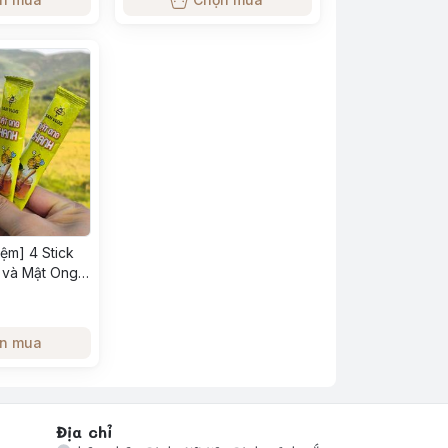
iệm] 4 Stick
 và Mật Ong
Vị Độc Đáo
n mua
Địa chỉ