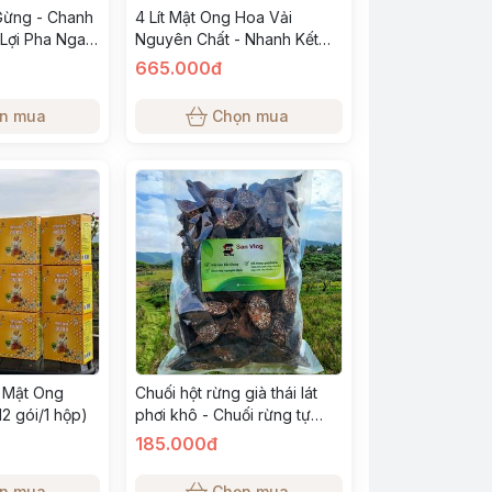
Gừng - Chanh
4 Lít Mật Ong Hoa Vải
Lợi Pha Ngay,
Nguyên Chất - Nhanh Kết
Ho Đau Họng -
Tinh - Đặc Sánh Chuẩn Tự
665.000đ
ự Nhiên
Nhiên - Đã Hạ Thủy Phần
n mua
Chọn mua
p Mật Ong
Chuối hột rừng già thái lát
2 gói/1 hộp)
phơi khô - Chuối rừng tự
nhiên 1 kg
185.000đ
n mua
Chọn mua