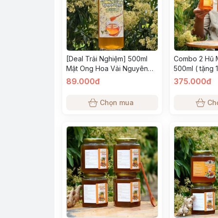
[Deal Trải Nghiệm] 500ml
Combo 2 Hũ 
Mật Ong Hoa Vải Nguyên
500ml ( tặng 1
chất - Nhanh Kết Tinh -
89.000đ
375.000đ
Chuẩn Tự Nhiên
Chọn mua
Ch