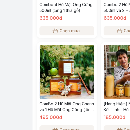
Combo 4 Hũ Mật Ong Gừng
Combo 2 Hũ 
500ml (tặng 1 thìa gỗ)
500ml và 2 H
500ml ( tặng 1
635.000đ
635.000đ
Chọn mua
Ch
ComBo 2 Hũ Mật Ong Chanh
[Hàng Hiếm] 
và 1 Hũ Mật Ong Gừng (tặng
Kết Tinh - Hũ
1 thìa gỗ)
495.000đ
185.000đ
Chọn mua
Ch