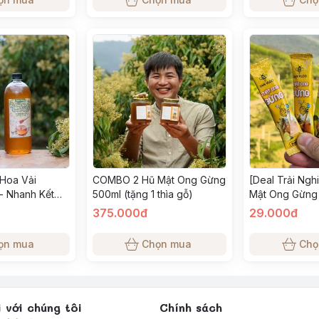
 Hoa Vải
COMBO 2 Hũ Mật Ong Gừng
[Deal Trải Ngh
- Nhanh Kết
500ml (tặng 1 thìa gỗ)
Mật Ong Gừng
 Tự Nhiên
Chanh Hương 
375.000đ
29.000đ
Thơm Ngon
ọn mua
Chọn mua
Chọ
i với chúng tôi
Chính sách