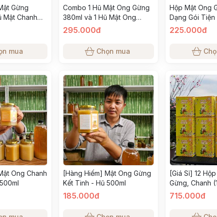
Mật Gừng
Combo 1 Hũ Mật Ong Gừng
Hộp Mật Ong 
ũ Mật Chanh
380ml và 1 Hũ Mật Ong
Dạng Gói Tiện 
 thìa gỗ)
Chanh 380ml - Nhanh Kết
Hỗi Trợ Giảm 
295.000đ
225.000đ
Tinh (tặng 1 thìa gỗ)
Thành Phần T
ọn mua
Chọn mua
Chọ
Mật Ong Chanh
[Hàng Hiếm] Mật Ong Gừng
[Giá Sỉ] 12 Hộ
 500ml
Kết Tinh - Hũ 500ml
Gừng, Chanh (1
185.000đ
715.000đ
ọn mua
Chọn mua
Chọ