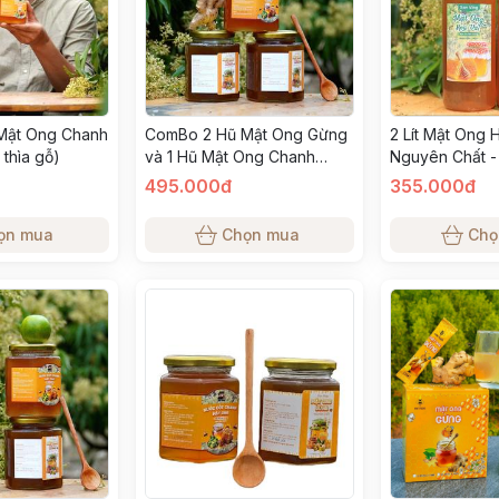
Mật Ong Chanh
ComBo 2 Hũ Mật Ong Gừng
2 Lít Mật Ong 
 thìa gỗ)
và 1 Hũ Mật Ong Chanh
Nguyên Chất -
(tặng 1 thìa gỗ)
Tinh - Đặc Sá
495.000đ
355.000đ
Nhiên - Đã Hạ
ọn mua
Chọn mua
Chọ