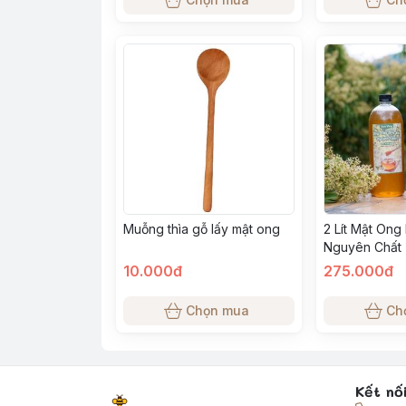
Muỗng thìa gỗ lấy mật ong
2 Lít Mật Ong
Nguyên Chất 
Tinh - Chuẩn
10.000đ
275.000đ
Chọn mua
Ch
Kết nố