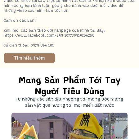
video có nhiều sai sót, thực sự mình rất cần là khi bạn xem video của
mình xong bạn bình luận góp ý cho mình vào dưới mỗi video để
những video sau mình làm tốt hơn.
Cảm ơn các bạn!
Kính mời các bạn theo dõi Fanpage của mình tại đây:
https://www.facebook.com/SAN-107730919256258
Số điện thoại: 0979 866 105
Tìm hiểu thêm
Mang Sản Phẩm Tới Tay
Người Tiêu Dùng
Từ những đặc sản địa phương tới mong ước mang
sản vật quê hương tới mọi miền đất nước