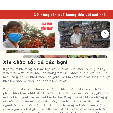
Gửi nông sản quê hương đến với mọi nhà
Xin chào tất cả các bạn!
Hiện tại mình đang là thực tập sinh ở nhật bản, mình nhớ lại ngày
xưa mình ở VN, mình hay lên mạng tìm hiểu khám phá nhật bản, lúc
mình có ý định đi nhật mình lên youtube tìm xem về cuộc sống ở nhật
như thế nào, về văn hóa, con người nhật...
Thực sự lúc đó mình khao khát được thấy những hình ảnh, thước
phim chân thực nhất về đất nước mặt trời mọc này, Và bây giờ mình
mở ra kênh youtube này với tên là San Vlog chia sẻ tất cả những gì
về cuộc sống của mình ở nhật, cũng như hình ảnh của rất nhiều
người đang sinh sống ở nhật bản mình hi vọng là thông qua những
video ngắn có thể giúp bạn hiểu hơn về đất nước sứ sở hoa anh đào,